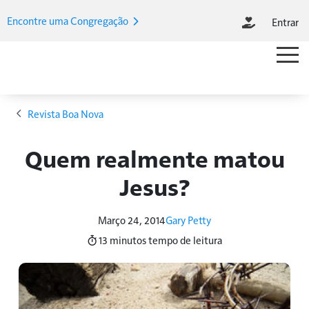
Passar para o conteúdo principal
Encontre uma Congregação
Entrar
M
Main M
Navegação estrutural
Revista Boa Nova
Quem realmente matou
Jesus?
Março 24, 2014
Gary Petty
13 minutos
tempo de leitura