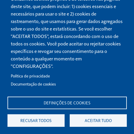
deste site, que podem incluir: 1) cookies essenciais e
necessários para usar o site e 2) cookies de
rastreamento, que usamos para gerar dados agregados
sobre o uso do site e estatísticas. Se você escolher
"ACEITAR TODOS", estará concordando com o uso de
“Cristo, Nossa Páscoa, Foi Sacrificado Por Nós”
todos os cookies. Você pode aceitar ou rejeitar cookies
Em 1 Coríntios 5:7, Paulo escreveu que “Cristo, nossa Páscoa, foi
específicos e revogar seu consentimento para o
sacrificado por nós”. Você entende o profundo significado dessa
conteúdo a qualquer momento em
"CONFIGURAÇÕES".
Política de privacidade
Documentação de cookies
DEFINIÇÕES DE COOKIES
RECUSAR TODOS
ACEITAR TUDO